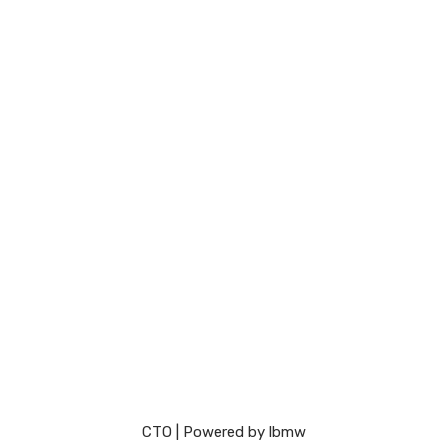
СТО
| Powered by
lbmw