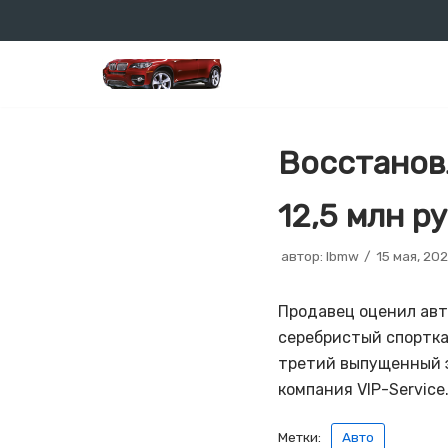
Перейти
к
содержимому
Восстанов
12,5 млн р
автор:
lbmw
15 мая, 20
Продавец оценил авт
серебристый спорткар
третий выпущенный э
компания VIP-Service
Метки:
Авто