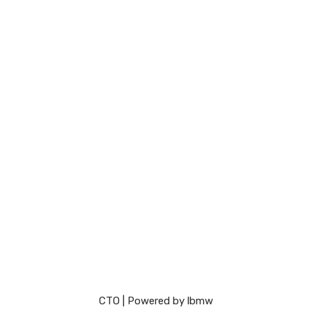
СТО
| Powered by
lbmw