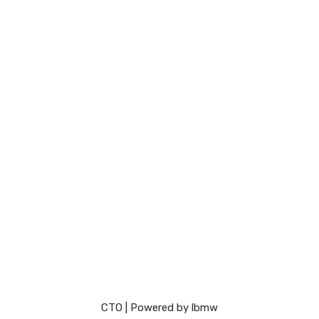
СТО
| Powered by
lbmw