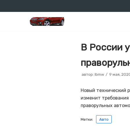
Перейти
к
содержимому
В России 
праворуль
автор:
lbmw
9 мая, 202
Новый технический р
изменит требования 
праворульных автомо
Метки:
Авто