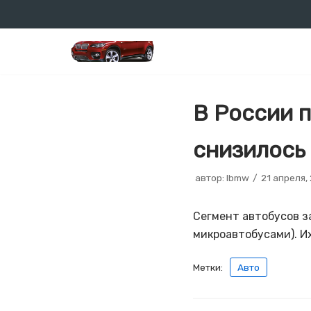
Перейти
к
содержимому
В России 
снизилось
автор:
lbmw
21 апреля,
Сегмент автобусов з
микроавтобусами). Их
Метки:
Авто