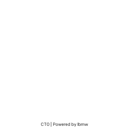
СТО
| Powered by
lbmw