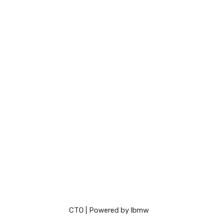
СТО
| Powered by
lbmw