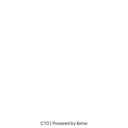
СТО
| Powered by
lbmw