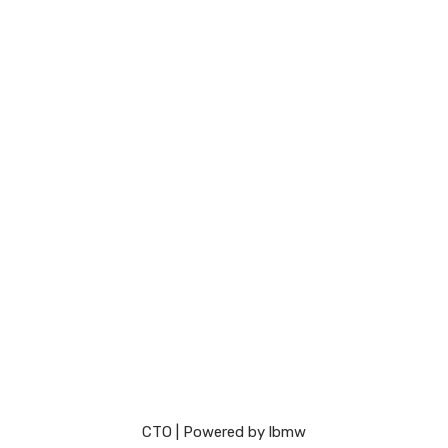
СТО
| Powered by
lbmw