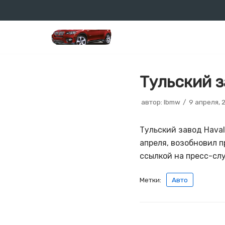
Перейти
к
содержимому
Тульский з
автор:
lbmw
9 апреля, 
Тульский завод Haval
апреля, возобновил п
ссылкой на пресс-сл
Метки:
Авто