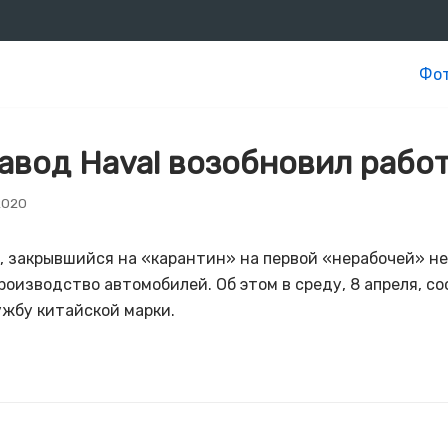
Фот
авод Haval возобновил рабо
2020
, закрывшийся на «карантин» на первой «нерабочей» нед
роизводство автомобилей. Об этом в среду, 8 апреля, с
ужбу китайской марки.