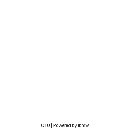
СТО
| Powered by
lbmw