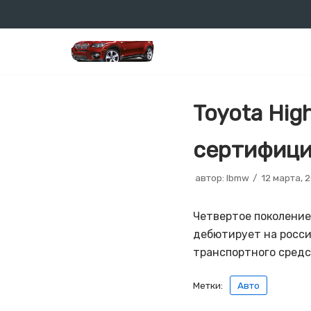
Перейти
к
содержимому
Toyota Hig
сертифици
автор:
lbmw
12 марта, 
Четвертое поколение
дебютирует на росси
транспортного средст
Метки:
Авто