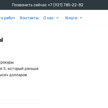
Позвонить сейчас
+7 (921) 785-22-82
о работ
Контакты
О нас
Услуги
ы
трокары
l S, который раньше
тысяч долларов