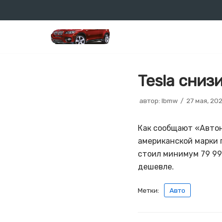
Перейти
к
содержимому
Tesla сниз
автор:
lbmw
27 мая, 20
Как сообщают «Автон
американской марки п
стоил минимум 79 990
дешевле.
Метки:
Авто