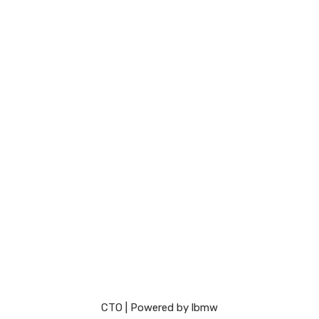
СТО
| Powered by
lbmw