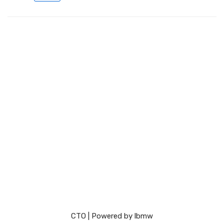
СТО
| Powered by
lbmw