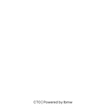
СТО
| Powered by
lbmw