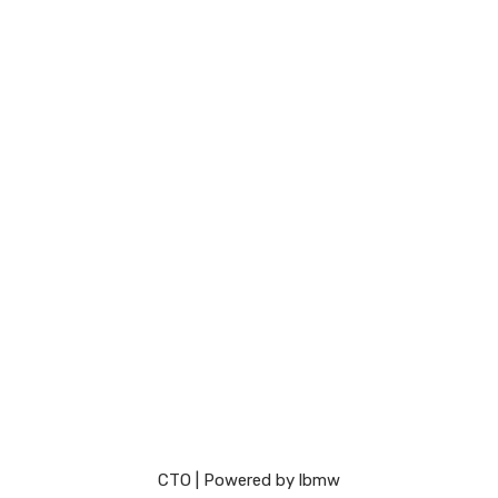
СТО
| Powered by
lbmw