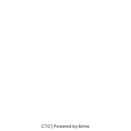
СТО
| Powered by
lbmw