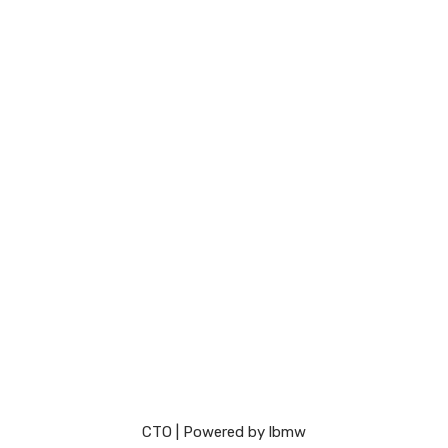
СТО
| Powered by
lbmw