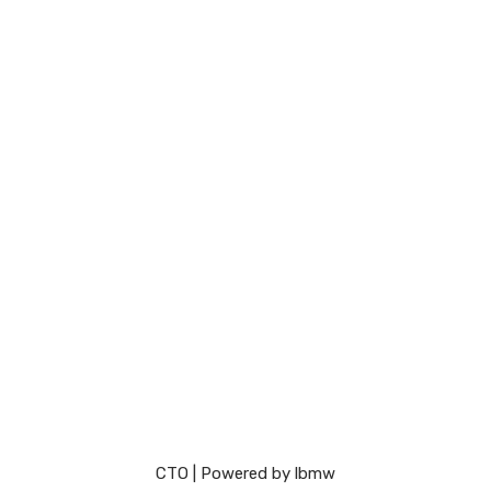
СТО
| Powered by
lbmw