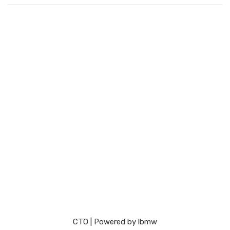
СТО
| Powered by
lbmw