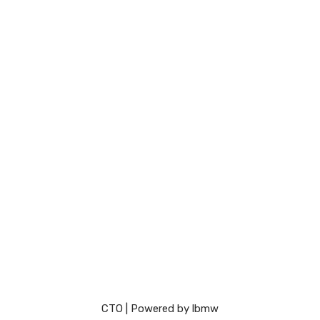
СТО
| Powered by
lbmw