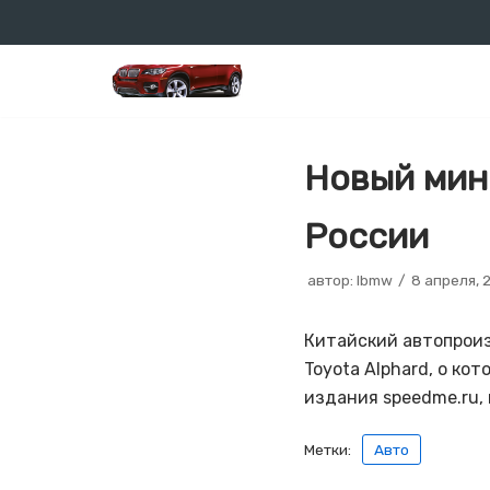
Перейти
к
содержимому
Новый мин
России
автор:
lbmw
8 апреля, 
Китайский автопроиз
Toyota Alphard, о ко
издания speedme.ru,
Метки:
Авто