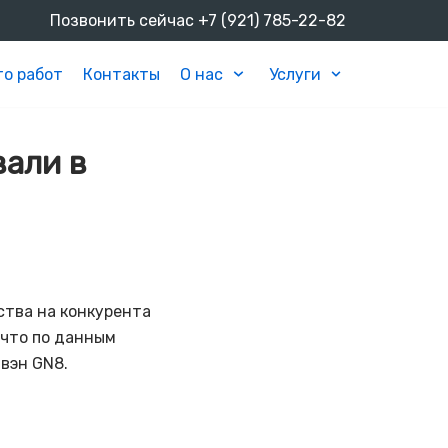
Позвонить сейчас
+7 (921) 785-22-82
о работ
Контакты
О нас
Услуги
али в
ства на конкурента
 что по данным
вэн GN8.