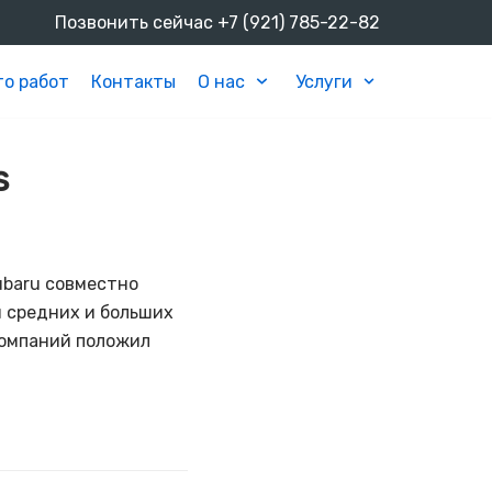
Позвонить сейчас
+7 (921) 785-22-82
о работ
Контакты
О нас
Услуги
s
ubaru совместно
я средних и больших
компаний положил