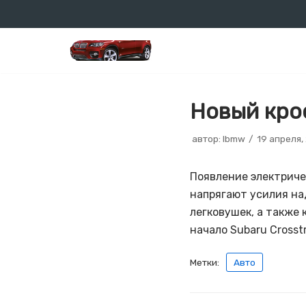
Перейти
к
содержимому
Новый крос
автор:
lbmw
19 апреля,
Появление электричес
напрягают усилия на
легковушек, а также
начало Subaru Crosstr
Метки:
Авто