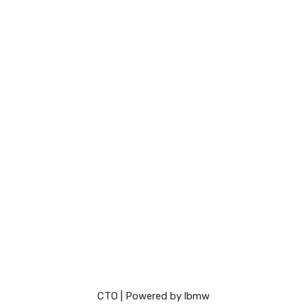
СТО
| Powered by
lbmw