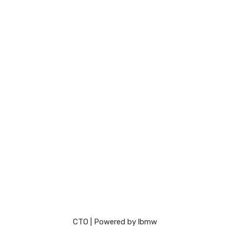
СТО
| Powered by
lbmw