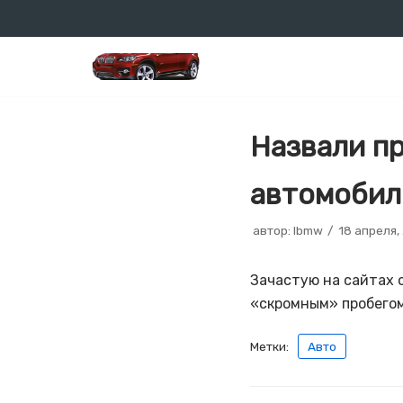
Перейти
к
содержимому
Назвали п
автомобил
автор:
lbmw
18 апреля,
Зачастую на сайтах 
«скромным» пробегом
Метки:
Авто