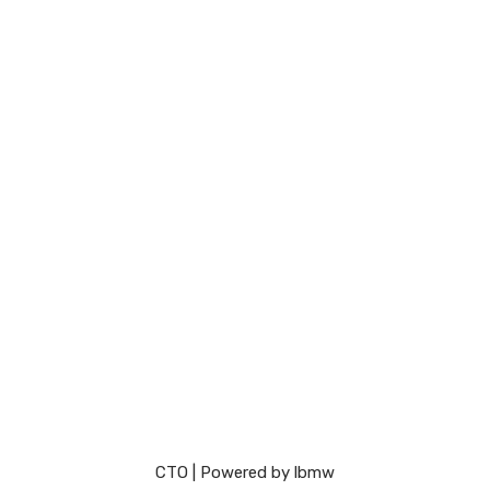
СТО
| Powered by
lbmw