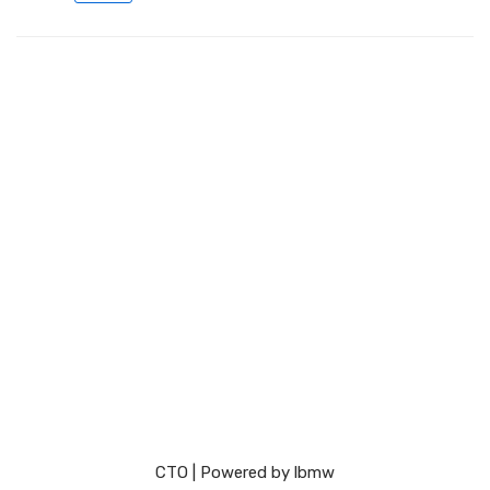
СТО
| Powered by
lbmw