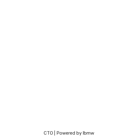
СТО
| Powered by
lbmw