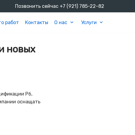
Позвонить сейчас
+7 (921) 785-22-82
о работ
Контакты
О нас
Услуги
и новых
дификации Р6,
омпании оснащать