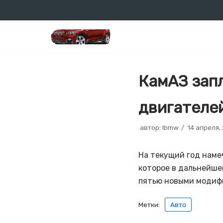
Перейти
к
содержимому
КамАЗ зап
двигателе
автор:
lbmw
14 апреля,
На текущий год наме
которое в дальнейше
пятью новыми модиф
Метки:
Авто