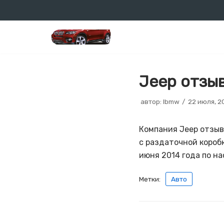
Перейти
к
содержимому
Jeep отзы
автор:
lbmw
22 июля, 2
Компания Jeep отзыв
с раздаточной короб
июня 2014 года по н
Метки:
Авто