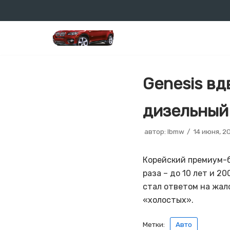
Перейти
к
содержимому
Genesis вд
дизельный
автор:
lbmw
14 июня, 2
Корейский премиум-б
раза – до 10 лет и 2
стал ответом на жал
«холостых».
Метки:
Авто