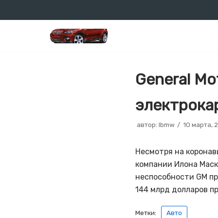
Перейти
к
содержимому
General Mo
электрока
автор:
lbmw
10 марта, 
Несмотря на коронав
компании Илона Маск
неспособности GM пр
144 млрд долларов п
Метки:
Авто