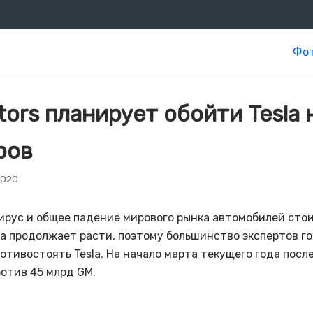
Фот
tors планирует обойти Tesla 
ров
2020
ирус и общее падение мирового рынка автомобилей сто
а продолжает расти, поэтому большинство экспертов го
отивостоять Tesla. На начало марта текущего года посл
ротив 45 млрд GM.