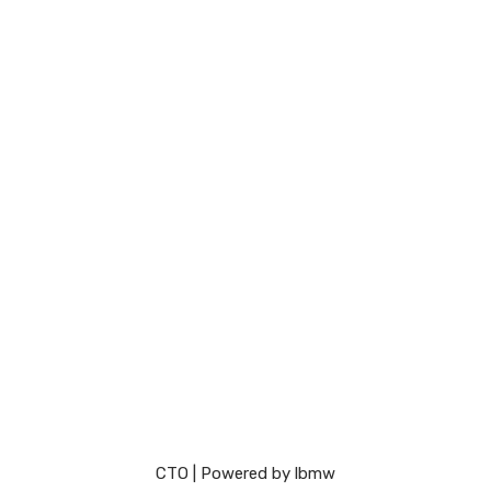
СТО
| Powered by
lbmw