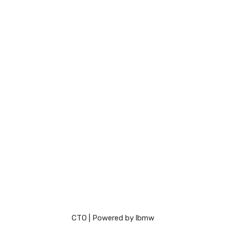
СТО
| Powered by
lbmw