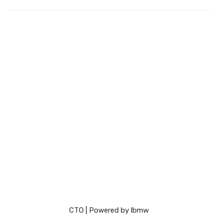
СТО
| Powered by
lbmw