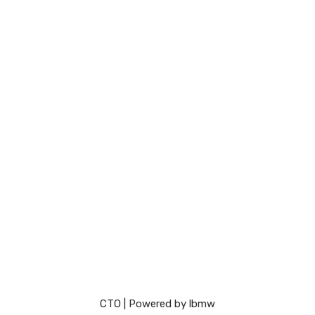
СТО
| Powered by
lbmw