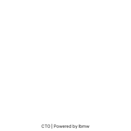
СТО
| Powered by
lbmw