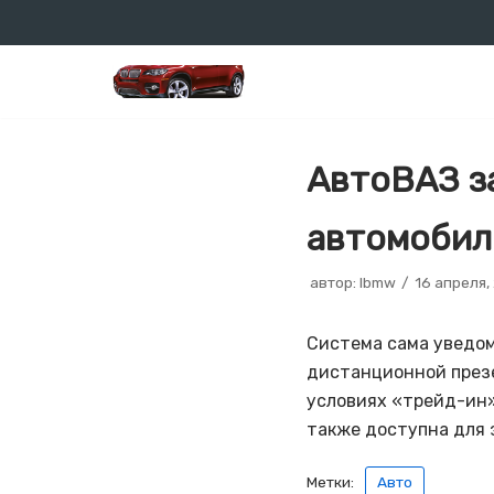
Перейти
к
содержимому
АвтоВАЗ з
автомобил
автор:
lbmw
16 апреля,
Система сама уведом
дистанционной презе
условиях «трейд-ин»
также доступна для 
Метки:
Авто