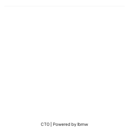
СТО
| Powered by
lbmw