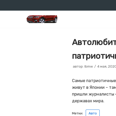
Перейти
к
содержимому
Автолюбит
патриотич
автор:
lbmw
4 мая, 202
Самые патриотичные
живут в Японии – та
пришли журналисты «
державах мира.
Метки:
Авто